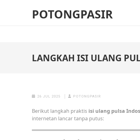
Skip
POTONGPASIR
to
content
(Press
Enter)
LANGKAH ISI ULANG PU
26 JUL 2025
POTONGPASIR
Berikut langkah praktis
isi ulang pulsa Ind
internetan lancar tanpa putus: