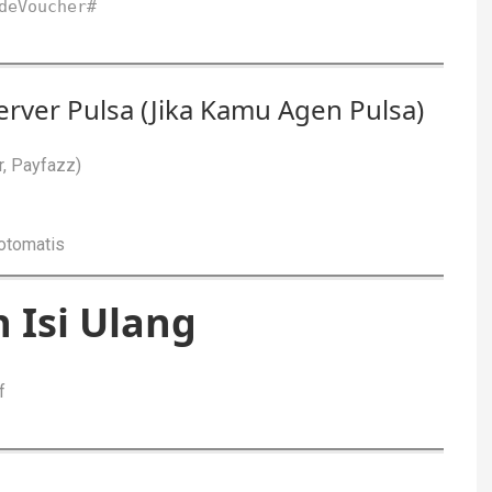
deVoucher#
 Server Pulsa (Jika Kamu Agen Pulsa)
r, Payfazz)
otomatis
 Isi Ulang
f