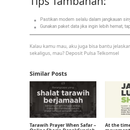
Tips Tambahan:
Pastikan modem selalu dalam jangkauan siny
Gunakan paket data jika ingin lebih hemat, t
Kalau kamu mau, aku juga bisa bantu jelaska
sekaligus, mau?
Deposit Pulsa Telkomsel
Similar Posts
Tarawih Prayer When Safar –
At the tim