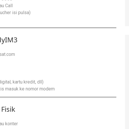
au Call
cher isi pulsa)
 MyIM3
sat.com
tal, kartu kredit, dll)
matis masuk ke nomor modem
Fisik
tau konter