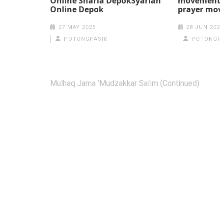
Online Sharia DepokSyariah
movements
Online Depok
prayer mo
27 MAY 2025
28 JUN 202
POTONGPASIR
POTONGP
Post
Mulhaq Jama ‘Mudzakkar Salim (Continued)
navigation