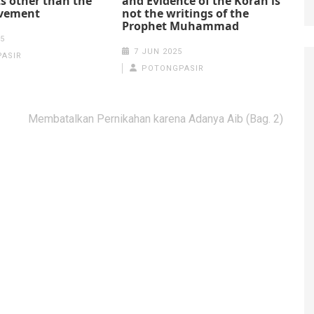
 other than the
and Evidence of the Koran is
vement
not the writings of the
Prophet Muhammad
5
7 JUN 2025
ASIR
POTONGPASIR
Membatalkan Pernikahan karena Adanya Aib (Bag. 2)