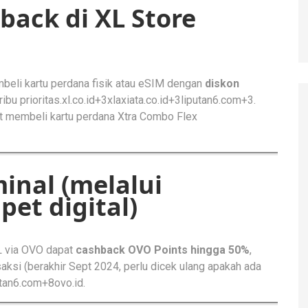
back di XL Store
beli kartu perdana fisik atau eSIM dengan
diskon
 ribu
prioritas.xl.co.id+3xlaxiata.co.id+3liputan6.com+3
.
at membeli kartu perdana Xtra Combo Flex
inal (melalui
et digital)
XL via OVO dapat
cashback OVO Points hingga 50%
,
saksi (berakhir Sept 2024, perlu dicek ulang apakah ada
utan6.com+8
ovo.id
.