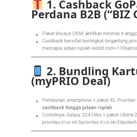
1. Cashback Go
Perdana B2B (“BIZ 
Paket khusus UKM, aktifkan minimal 4 angg
Cashback bersifat bertingkat tergantung jeni
mencapai jutaan rupiah
reddit.com+11finance
2. Bundling Kar
(myPRIO Deal)
Pembelian smartphone + paket XL Prioritas (
cashback hingga jutaan rupiah
.
Contohnya: Galaxy S24 Ultra + paket Ultima 
prioritas.xl.co.id+3prioritas.xl.co.id+3liputa