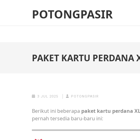
Skip
POTONGPASIR
to
content
(Press
Enter)
PAKET KARTU PERDANA 
3 JUL 2025
POTONGPASIR
Berikut ini beberapa
paket kartu perdana X
pernah tersedia baru‑baru ini: