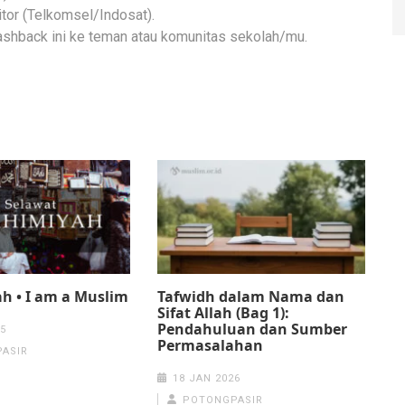
tor (Telkomsel/Indosat).
hback ini ke teman atau komunitas sekolah/mu.
h • I am a Muslim
Tafwidh dalam Nama dan
Sifat Allah (Bag 1):
Pendahuluan dan Sumber
5
Permasalahan
ASIR
18 JAN 2026
POTONGPASIR