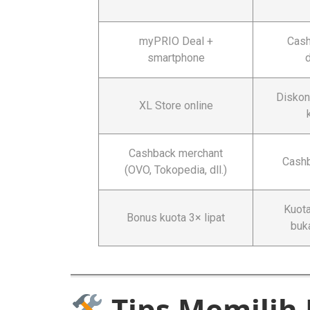
myPRIO Deal +
Cash
smartphone
Diskon
XL Store online
Cashback merchant
Cashb
(OVO, Tokopedia, dll.)
Kuota
Bonus kuota 3× lipat
buk
Tips Memilih