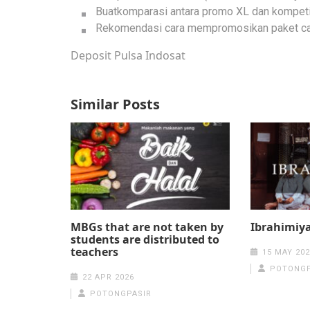
Buatkomparasi antara promo XL dan kompeti
Rekomendasi cara mempromosikan paket cas
Deposit Pulsa Indosat
Similar Posts
MBGs that are not taken by
Ibrahimiya
students are distributed to
teachers
15 MAY 202
POTONGP
22 APR 2026
POTONGPASIR