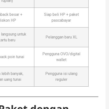
rupiah)
back besar +
Siap beli HP + paket
diskon HP
pascabayar
 langsung untuk
Pelanggan baru XL
kartu baru
Pengguna OVO/digital
ack poin tunai
wallet
 lebih banyak,
Pengguna isi ulang
an uang tunai
reguler
 Paket dengan