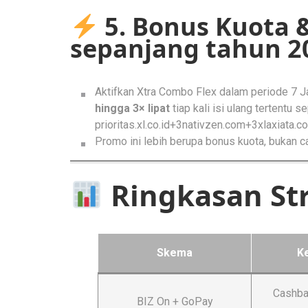
5. Bonus Kuota 
sepanjang tahun 2
Aktifkan Xtra Combo Flex dalam periode 7 
hingga 3× lipat
tiap kali isi ulang tertentu s
prioritas.xl.co.id+3nativzen.com+3xlaxiata.co
Promo ini lebih berupa bonus kuota, bukan c
Ringkasan Str
Skema
K
Cashbac
BIZ On + GoPay