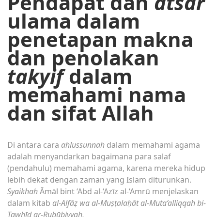
Pendapat dan
atsar
ulama dalam
penetapan makna
dan penolakan
takyif
dalam
memahami nama
dan sifat Allah
Di antara cara
ahlussunnah
dalam memahami agama
adalah menyandarkan bagaimana para salaf
(pendahulu) memahami agama, karena mereka hidup
lebih dekat dengan zaman yang Islam diturunkan.
Syaikhah
Āmāl bint ‘Abd al-‘Azīz al-‘Amrū menjelaskan
dalam kitab
al-Alfāẓ wa al-Muṣṭalaḥāt al-Muta‘alliqqah bi-
Tawḥīd ar-Rubūbiyyah,