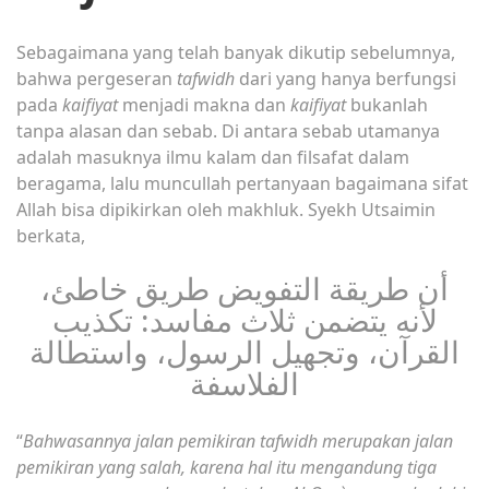
Sebagaimana yang telah banyak dikutip sebelumnya,
bahwa pergeseran
tafwidh
dari yang hanya berfungsi
pada
kaifiyat
menjadi makna dan
kaifiyat
bukanlah
tanpa alasan dan sebab. Di antara sebab utamanya
adalah masuknya ilmu kalam dan filsafat dalam
beragama, lalu muncullah pertanyaan bagaimana sifat
Allah bisa dipikirkan oleh makhluk. Syekh Utsaimin
berkata,
أن طريقة التفويض طريق خاطئ،
لأنه يتضمن ثلاث مفاسد: تكذيب
القرآن، وتجهيل الرسول، واستطالة
الفلاسفة
“
Bahwasannya jalan pemikiran tafwidh merupakan jalan
pemikiran yang salah, karena hal itu mengandung tiga