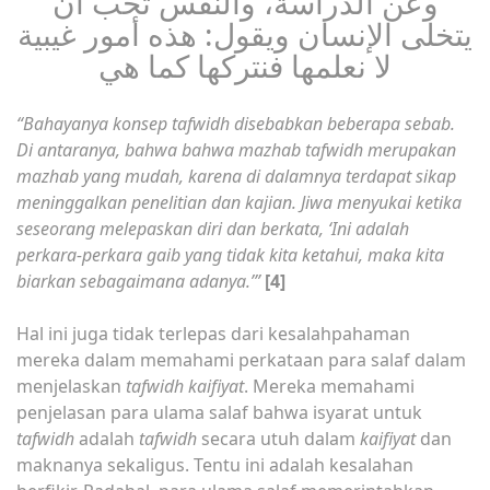
وعن الدراسة، والنفس تحب أن
يتخلى الإنسان ويقول: هذه أمور غيبية
لا نعلمها فنتركها كما هي
“Bahayanya konsep tafwidh disebabkan beberapa sebab.
Di antaranya, bahwa bahwa mazhab tafwidh merupakan
mazhab yang mudah, karena di dalamnya terdapat sikap
meninggalkan penelitian dan kajian. Jiwa menyukai ketika
seseorang melepaskan diri dan berkata, ‘Ini adalah
perkara-perkara gaib yang tidak kita ketahui, maka kita
biarkan sebagaimana adanya.’”
[4]
Hal ini juga tidak terlepas dari kesalahpahaman
mereka dalam memahami perkataan para salaf dalam
menjelaskan
tafwidh kaifiyat
. Mereka memahami
penjelasan para ulama salaf bahwa isyarat untuk
tafwidh
adalah
tafwidh
secara utuh dalam
kaifiyat
dan
maknanya sekaligus. Tentu ini adalah kesalahan