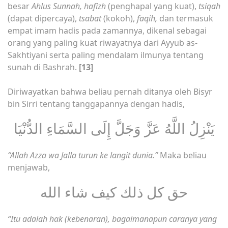
besar
Ahlus Sunnah, hafizh
(penghapal yang kuat),
tsiqah
(dapat dipercaya),
tsabat
(kokoh),
faqih,
dan termasuk
empat imam hadis pada zamannya, dikenal sebagai
orang yang paling kuat riwayatnya dari Ayyub as-
Sakhtiyani serta paling mendalam ilmunya tentang
sunah di Bashrah.
[13]
Diriwayatkan bahwa beliau pernah ditanya oleh Bisyr
bin Sirri tentang tanggapannya dengan hadis,
يَنْزِلُ اللَّهُ عَزَّ وَجَلَّ إِلَى السَّمَاءِ الدُّنْيَا
“Allah Azza wa Jalla turun ke langit dunia.”
Maka beliau
menjawab,
حق كل ذلك كيف شاء الله
“Itu adalah hak (kebenaran), bagaimanapun caranya yang