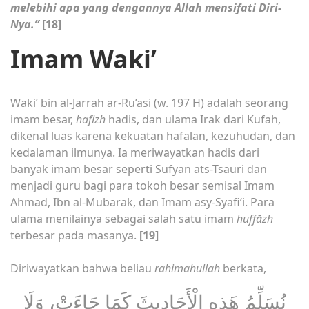
melebihi apa yang dengannya Allah mensifati Diri-
Nya.”
[18]
Imam Waki’
Waki’ bin al-Jarrah ar-Ru’asi (w. 197 H) adalah seorang
imam besar,
hafizh
hadis, dan ulama Irak dari Kufah,
dikenal luas karena kekuatan hafalan, kezuhudan, dan
kedalaman ilmunya. Ia meriwayatkan hadis dari
banyak imam besar seperti Sufyan ats-Tsauri dan
menjadi guru bagi para tokoh besar semisal Imam
Ahmad, Ibn al-Mubarak, dan Imam asy-Syafi‘i. Para
ulama menilainya sebagai salah satu imam
huffāzh
terbesar pada masanya.
[19]
Diriwayatkan bahwa beliau
rahimahullah
berkata,
نُسَلِّمُ هَذِهِ الْأَحَادِيثَ كَمَا جَاءَتْ، وَلَا