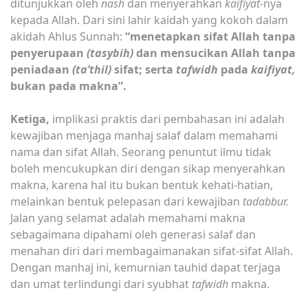
ditunjukkan oleh
nash
dan menyerahkan
kaifiyat-
nya
kepada Allah. Dari sini lahir kaidah yang kokoh dalam
akidah Ahlus Sunnah:
“menetapkan sifat Allah tanpa
penyerupaan
(tasybih)
dan mensucikan Allah tanpa
peniadaan
(ta’thil)
sifat; serta
tafwidh
pada
kaifiyat,
bukan pada makna”.
Ketiga,
implikasi praktis dari pembahasan ini adalah
kewajiban menjaga manhaj salaf dalam memahami
nama dan sifat Allah. Seorang penuntut ilmu tidak
boleh mencukupkan diri dengan sikap menyerahkan
makna, karena hal itu bukan bentuk kehati-hatian,
melainkan bentuk pelepasan dari kewajiban
tadabbur.
Jalan yang selamat adalah memahami makna
sebagaimana dipahami oleh generasi salaf dan
menahan diri dari membagaimanakan sifat-sifat Allah.
Dengan manhaj ini, kemurnian tauhid dapat terjaga
dan umat terlindungi dari syubhat
tafwidh
makna.