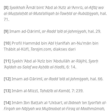
[8]
Syaikhah
Āmāl bint ‘Abd al-‘Azīz al-‘Amrū,
al-Alfāẓ wa
al-Muṣṭalaḥāt al-Muta’alliqah bi-Tawḥīd ar-Rubūbiyyah
, hal.
71.
[9]
Imam ad-Dārimī,
ar-Radd ‘alā al-Jahmiyyah
, hal. 29.
[10
] Profil Hammād bin Abī Ḥanīfah an-Nu‘mān bin
Thābit al-Kūfī,
Tarajm.com
, diakses dari
[11]
Syekh ‘Abd al-‘Azīz bin ‘Abdullāh ar-Rājihī,
Syarḥ
‘Aqīdah as-Salaf wa Aṣḥāb al-Ḥadīṡ
, 6: 14.
[12]
Imam ad-Dārimī,
ar-Radd ‘alā al-Jahmiyyah
, hal. 66.
[13]
Imām al-Mizzī,
Tahdzīb al-Kamāl,
7: 239.
[14]
Imām Ibn Baṭṭah al-‘Ukbarī,
al-Ibānah ‘an Syarī‘ah al-
Firqah an-Nājiyah wa Mujānabat al-Firaq al-Madhmūmah,