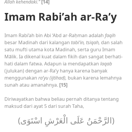
Allah kehendaki.”
[14]
Imam Rabi’ah ar-Ra’y
Imam Rabi’ah bin Abi ‘Abd ar-Raḥman adalah
faqih
besar Madinah dari kalangan
tabi‘in, tsiqah,
dan salah
satu mufti utama kota Madinah, serta guru Imam
Mālik. Ia dikenal kuat dalam fikih dan sangat berhati-
hati dalam fatwa. Adapun ia mendapatkan
laqab
(julukan) dengan ar-Ra’y hanya karena banyak
menggunakan
ra’yu
(ijtihad),
bukan karena lemahnya
sunah atau amanahnya.
[15]
Diriwayatkan bahwa beliau pernah ditanya tentang
maksud dari ayat 5 dari surah Taha,
(الرَّحْمَنُ عَلَى الْعَرْشِ اسْتَوَى)