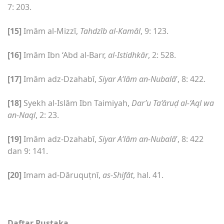
7: 203.
[15]
Imām al-Mizzī,
Tahdzīb al-Kamāl
, 9: 123.
[16]
Imām Ibn ‘Abd al-Barr,
al-Istidhkār
, 2: 528.
[17]
Imām adz-Dzahabī,
Siyar A‘lām an-Nubalā
’, 8: 422.
[18]
Syekh al-Islām Ibn Taimiyah,
Dar’u Ta‘āruḍ al-‘Aql wa
an-Naql
, 2: 23.
[19]
Imām adz-Dzahabī,
Siyar A‘lām an-Nubalā
’, 8: 422
dan 9: 141.
[20]
Imam ad-Dāruquṭnī,
as-Shifāt
, hal. 41.
Daftar Pustaka