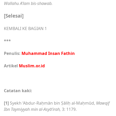
Wallahu A’lam bis-shawab.
[Selesai]
KEMBALI KE BAGIAN 1
***
Penulis:
Muhammad Insan Fathin
Artikel
Muslim.or.id
Catatan kaki:
[1]
Syekh ‘Abdur-Raḥmān bin Ṣāliḥ al-Maḥmūd,
Mawqif
Ibn Taymiyyah min al-Asyā‘irah,
3: 1179.