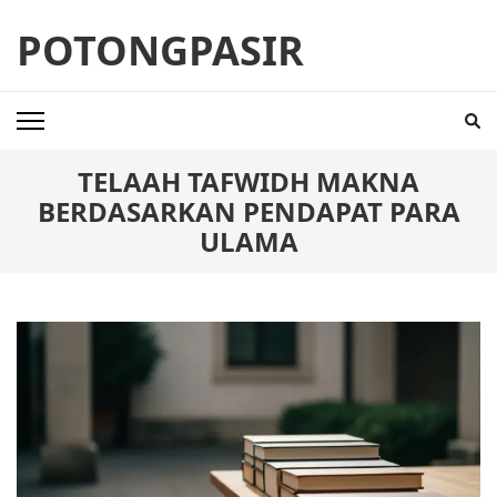
Skip
POTONGPASIR
to
content
(Press
Enter)
TELAAH TAFWIDH MAKNA
BERDASARKAN PENDAPAT PARA
ULAMA