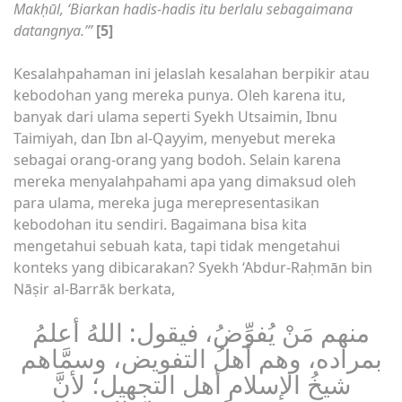
Makḥūl, ‘Biarkan hadis-hadis itu berlalu sebagaimana
datangnya.’”
[5]
Kesalahpahaman ini jelaslah kesalahan berpikir atau
kebodohan yang mereka punya. Oleh karena itu,
banyak dari ulama seperti Syekh Utsaimin, Ibnu
Taimiyah, dan Ibn al-Qayyim, menyebut mereka
sebagai orang-orang yang bodoh. Selain karena
mereka menyalahpahami apa yang dimaksud oleh
para ulama, mereka juga merepresentasikan
kebodohan itu sendiri. Bagaimana bisa kita
mengetahui sebuah kata, tapi tidak mengetahui
konteks yang dibicarakan? Syekh ‘Abdur-Raḥmān bin
Nāṣir al-Barrāk berkata,
منهم مَنْ يُفوِّضُ، فيقول: اللهُ أعلمُ
بمراده، وهم أهلُ التفويض، وسمَّاهم
شيخُ الإسلام أهل التجهيل؛ لأنَّ