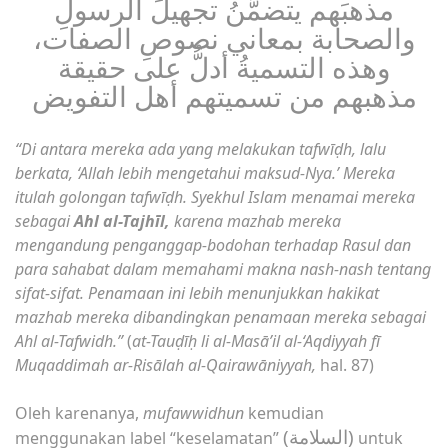
مذهبَهم يتضمَّنُ تجهيلَ الرسولِ
والصحابة بمعاني نصوصِ الصفات،
وهذه التسميةُ أدلُّ على حقيقة
مذهبهم من تسميتهم أهل التفويض
“Di antara mereka ada yang melakukan tafwīḍh, lalu
berkata, ‘Allah lebih mengetahui maksud-Nya.’ Mereka
itulah golongan tafwīḍh. Syekhul Islam menamai mereka
sebagai
Ahl al-Tajhīl,
karena mazhab mereka
mengandung penganggap-bodohan terhadap Rasul dan
para sahabat dalam memahami makna nash-nash tentang
sifat-sifat. Penamaan ini lebih menunjukkan hakikat
mazhab mereka dibandingkan penamaan mereka sebagai
Ahl al-Tafwidh.”
(
at-Tauḍīḥ li al-Masā’il al-‘Aqdiyyah fī
Muqaddimah ar-Risālah al-Qairawāniyyah,
hal. 87)
Oleh karenanya,
mufawwidhun
kemudian
(السلامة)
menggunakan label “keselamatan”
untuk