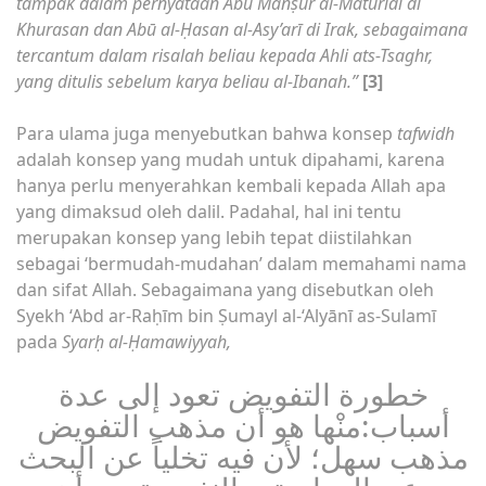
tampak dalam pernyataan Abū Manṣūr al-Maturidi di
Khurasan dan Abū al-Ḥasan al-Asy’arī di Irak, sebagaimana
tercantum dalam risalah beliau kepada Ahli ats-Tsaghr,
yang ditulis sebelum karya beliau al-Ibanah.”
[3]
Para ulama juga menyebutkan bahwa konsep
tafwidh
adalah konsep yang mudah untuk dipahami, karena
hanya perlu menyerahkan kembali kepada Allah apa
yang dimaksud oleh dalil. Padahal, hal ini tentu
merupakan konsep yang lebih tepat diistilahkan
sebagai ‘bermudah-mudahan’ dalam memahami nama
dan sifat Allah. Sebagaimana yang disebutkan oleh
Syekh ‘Abd ar-Raḥīm bin Ṣumayl al-‘Alyānī as-Sulamī
pada
Syarḥ al-Ḥamawiyyah,
خطورة التفويض تعود إلى عدة
أسباب:منْها هو أن مذهب التفويض
مذهب سهل؛ لأن فيه تخلياً عن البحث