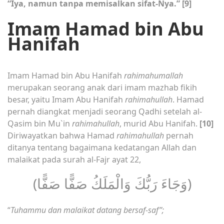
“Iya, namun tanpa memisalkan sifat-Nya.”
[9]
Imam Hamad bin Abu
Hanifah
Imam Hamad bin Abu Hanifah
rahimahumallah
merupakan seorang anak dari imam mazhab fikih
besar, yaitu Imam Abu Hanifah
rahimahullah
. Hamad
pernah diangkat menjadi seorang Qadhi setelah al-
Qasim bin Mu`in
rahimahullah
, murid Abu Hanifah.
[10]
Diriwayatkan bahwa Hamad
rahimahullah
pernah
ditanya tentang bagaimana kedatangan Allah dan
malaikat pada surah al-Fajr ayat 22,
(وَجَاءَ رَبُّكَ وَالْمَلَكُ صَفًّا صَفًّا)
“
Tuhammu dan malaikat datang bersaf-saf”;