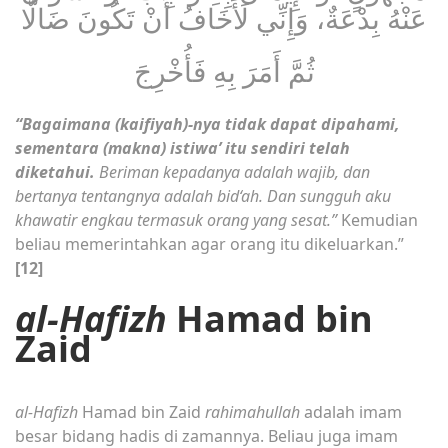
عَنْهُ بِدْعَةٌ، وَإِنِّي لَأَخَافُ أَنْ تَكُونَ ضَالًّا
ثُمَّ أَمَرَ بِهِ فَأُخْرِجَ
“Bagaimana (kaifiyah)-nya tidak dapat dipahami,
sementara (makna) istiwa’ itu sendiri telah
diketahui.
Beriman kepadanya adalah wajib, dan
bertanya tentangnya adalah bid‘ah. Dan sungguh aku
khawatir engkau termasuk orang yang sesat.”
Kemudian
beliau memerintahkan agar orang itu dikeluarkan.”
[12]
al-Hafizh
Hamad bin
Zaid
al-Hafizh
Hamad bin Zaid
rahimahullah
adalah imam
besar bidang hadis di zamannya. Beliau juga imam