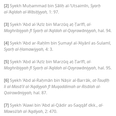
[2]
Syekh Muḥammad bin Ṣāliḥ al-‘Utsaimīn,
Syarḥ
al-‘Aqīdah al-Wāsiṭiyyah,
1: 97.
[3]
Syekh ‘Abd al-‘Azīz bin Marzūq aṭ-Ṭarīfī,
al-
Maghribiyyah fī Syarḥ al-‘Aqīdah al-Qayrawāniyyah
, hal. 94.
[4]
Syekh ‘Abd ar-Raḥīm bin Ṣumayl al-‘Alyānī as-Sulamī,
Syarḥ al-Ḥamawiyyah,
4: 3.
[5]
Syekh ‘Abd al-‘Azīz bin Marzūq aṭ-Ṭarīfī,
al-
Maghribiyyah fī Syarḥ al-‘Aqīdah al-Qayrawāniyyah
, hal. 95.
[6]
Syekh ‘Abd al-Raḥmān bin Nāṣir al-Barrāk,
at-Tauḍīḥ
li al-Masā’il al-‘Aqdiyyah fī Muqaddimah ar-Risālah al-
Qairawāniyyah,
hal. 87.
[7]
Syekh ‘Alawi bin ‘Abd al-Qādir as-Saqqāf dkk.,
al-
Mawsū‘ah al-‘Aqdiyah
, 2: 470.