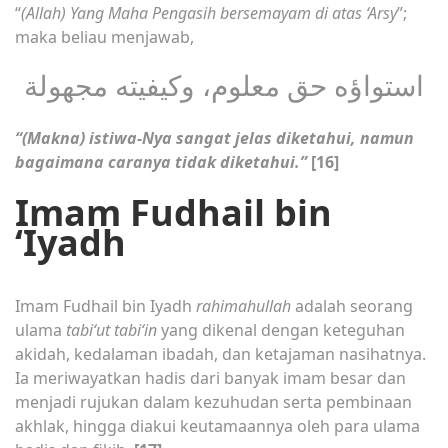
“
(Allah) Yang Maha Pengasih bersemayam di atas ‘Arsy
”;
maka beliau menjawab,
استواؤه حق معلوم، وكيفيته مجهولة
“(Makna) istiwa-Nya sangat jelas diketahui, namun
bagaimana caranya tidak diketahui.”
[16]
Imam Fudhail bin
‘Iyadh
Imam Fudhail bin Iyadh
rahimahullah
adalah seorang
ulama
tabi‘ut tabi‘in
yang dikenal dengan keteguhan
akidah, kedalaman ibadah, dan ketajaman nasihatnya.
Ia meriwayatkan hadis dari banyak imam besar dan
menjadi rujukan dalam kezuhudan serta pembinaan
akhlak, hingga diakui keutamaannya oleh para ulama