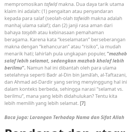
mempromosikan
tafwīḍ
makna. Dua daya tarik utama
klaim ini adalah: (1) pengaitan atau penyandaran
kepada para salaf (seolah-olah
tafwidh
makna adalah
manhaj ulama salaf); dan (2) janji rasa aman dari
bahaya
tasybīh
atau kebinasaan pemahaman
beragama. Karena kata “keselamatan” berseberangan
makna dengan “kehancuran” atau “risiko”, ia mudah
menarik hati; lahirlah pula ungkapan populer,
“
mazhab
salaf lebih selamat, sedangkan mazhab khalaf lebih
berilmu
”.
Namun hal ini dibantah oleh para ulama
setelahnya seperti Badr al-Din bin Jamā‘ah, al-Taftazani,
dan Ahmad ad-Dardir yang sering menyinggung hal ini
dalam konteks berbeda, sehingga narasi “selamat vs.
berilmu”, mana yang lebih didahulukan? Tentu kita
lebih memilih yang lebih selamat.
[7]
Baca juga:
Larangan Terhadap Nama dan Sifat Allah