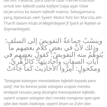
berfikir. Padahal, para ulama salaf memerintahkan
untuk ber-
tafwidh
pada
kaifiyat
(saja) agar tidak
terjerumus ke dalam
tafwidh
makna. Sebagaimana
yang dijelaskan oleh Syekh ‘Abdul-‘Azīz bin Marzūq ath-
Tharifi dalam kitab
al-Maghribiyyah fī Syarḥ al-‘Aqīdah al-
Qayrawāniyyah
,
وينسُبُ جماعةٌ التفويضَ إلى السلفِ؛
وذلك لأنَّ في بعضِ كلامِ بعضِهم ما
يُتوهَّمُ منه التفويضُ؛ كقولِ بعضِهم في
آياتِ الصفاتِ وأحاديثِها؛ كالزُّهْريِّ،
ومكحولٍ: أَمِرُّوا الأَحَادِيثَ كَمَا جَاءَتْ
“Sebagian kalangan menisbatkan tafwīḍh kepada para
salaf. Hal itu karena pada sebagian ucapan mereka
terdapat sesuatu yang disangka menunjukkan tafwīḍh,
seperti ucapan sebagian dari mereka mengenai ayat-ayat
sifat dan hadis-hadisnya, seperti Imam az-Zuhri dan