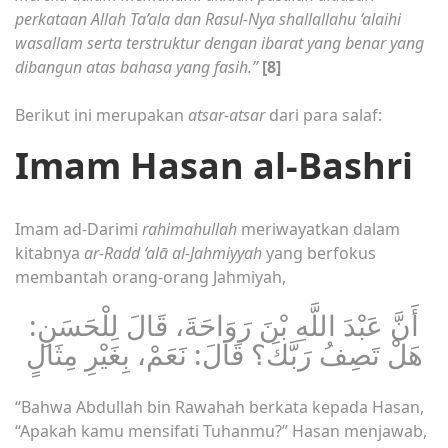
perkataan Allah Ta’ala dan Rasul-Nya shallallahu ‘alaihi
wasallam serta terstruktur dengan ibarat yang benar yang
dibangun atas bahasa yang fasih.”
[8]
Berikut ini merupakan
atsar-atsar
dari para salaf:
Imam Hasan al-Bashri
Imam ad-Darimi
rahimahullah
meriwayatkan dalam
kitabnya
ar-Radd ‘alā al-Jahmiyyah
yang berfokus
membantah orang-orang Jahmiyah,
أَنَّ عَبْدَ اللَّهِ بْنَ رَوَاحَةَ، قَالَ لِلْحَسَنِ:
هَلْ تَصِفُ رَبَّكَ؟ قَالَ: نَعَمْ، بِغَيْرِ مِثَالٍ
“Bahwa Abdullah bin Rawahah berkata kepada Hasan,
“Apakah kamu mensifati Tuhanmu?” Hasan menjawab,