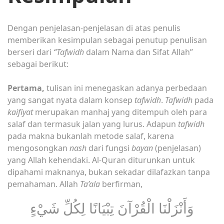
Dengan penjelasan-penjelasan di atas penulis
memberikan kesimpulan sebagai penutup penulisan
berseri dari
“Tafwidh
dalam Nama dan Sifat Allah”
sebagai berikut:
Pertama,
tulisan ini menegaskan adanya perbedaan
yang sangat nyata dalam konsep
tafwidh
.
Tafwidh
pada
kaifiyat
merupakan manhaj yang ditempuh oleh para
salaf dan termasuk jalan yang lurus. Adapun
tafwidh
pada makna bukanlah metode salaf, karena
mengosongkan
nash
dari fungsi
bayan
(penjelasan)
yang Allah kehendaki. Al-Quran diturunkan untuk
dipahami maknanya, bukan sekadar dilafazkan tanpa
pemahaman. Allah
Ta’ala
berfirman,
وَأَنْزَلْنَا الْقُرْآنَ تِبْيَانًا لِكُلِّ شَيْءٍ