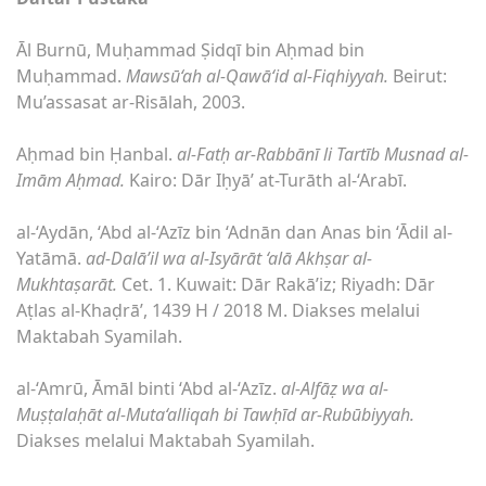
Āl Burnū, Muḥammad Ṣidqī bin Aḥmad bin
Muḥammad.
Mawsū‘ah al-Qawā‘id al-Fiqhiyyah.
Beirut:
Mu’assasat ar-Risālah, 2003.
Aḥmad bin Ḥanbal.
al-Fatḥ ar-Rabbānī li Tartīb Musnad al-
Imām Aḥmad.
Kairo: Dār Iḥyā’ at-Turāth al-‘Arabī.
al-‘Aydān, ‘Abd al-‘Azīz bin ‘Adnān dan Anas bin ‘Ādil al-
Yatāmā.
ad-Dalā’il wa al-Isyārāt ‘alā Akhṣar al-
Mukhtaṣarāt.
Cet. 1. Kuwait: Dār Rakā’iz; Riyadh: Dār
Aṭlas al-Khaḍrā’, 1439 H / 2018 M. Diakses melalui
Maktabah Syamilah.
al-‘Amrū, Āmāl binti ‘Abd al-‘Azīz.
al-Alfāẓ wa al-
Muṣṭalaḥāt al-Muta‘alliqah bi Tawḥīd ar-Rubūbiyyah.
Diakses melalui Maktabah Syamilah.